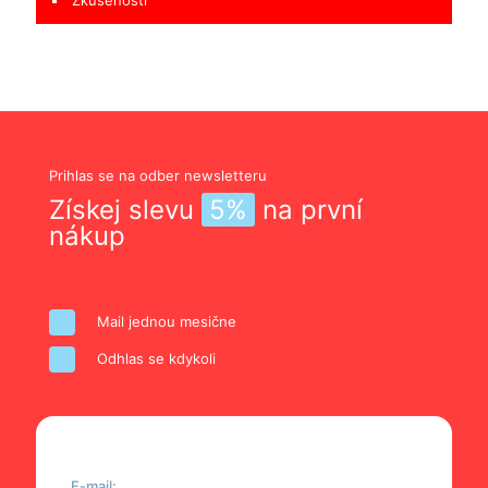
Prihlas se na odber newsletteru
Získej slevu
5%
na první
nákup
Mail jednou mesične
Odhlas se kdykoli
E-mail: