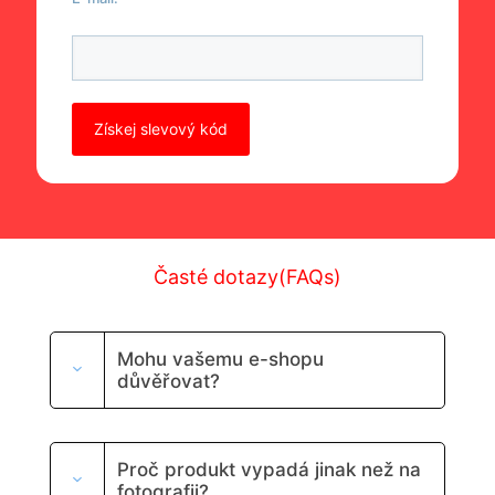
P
o
n
e
c
h
t
e
t
Časté dotazy(FAQs)
o
t
o
p
Mohu vašemu e-shopu
o
důvěřovat?
l
e
p
r
Proč produkt vypadá jinak než na
á
fotografii?
z