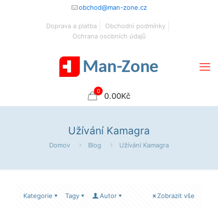
obchod@man-zone.cz
Doprava a platba
Obchodní podmínky
Ochrana osobních údajů
0
0.00Kč
Užívání Kamagra
Domov
Blog
Užívání Kamagra
Kategorie
Tagy
Autor
Zobrazit vše