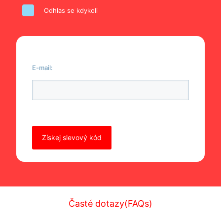
Odhlas se kdykoli
E-mail:
Ponechte toto pole prázdné.
Časté dotazy(FAQs)