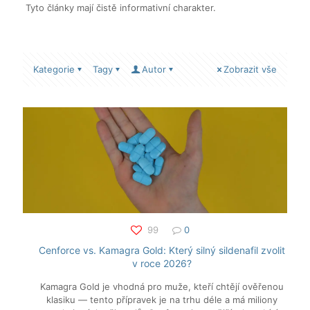
Tyto články mají čistě informativní charakter.
Kategorie
Tagy
Autor
Zobrazit vše
99
0
Cenforce vs. Kamagra Gold: Který silný sildenafil zvolit
v roce 2026?
Kamagra Gold je vhodná pro muže, kteří chtějí ověřenou
klasiku — tento přípravek je na trhu déle a má miliony