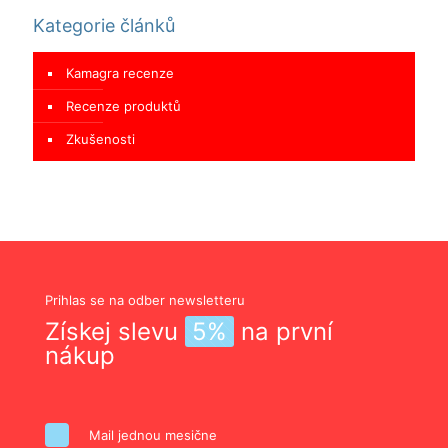
Kategorie článků
Kamagra recenze
Recenze produktů
Zkušenosti
Prihlas se na odber newsletteru
Získej slevu
5%
na první
nákup
Mail jednou mesične