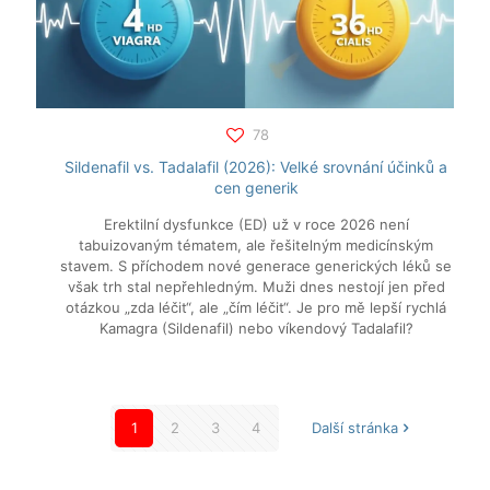
78
Sildenafil vs. Tadalafil (2026): Velké srovnání účinků a
cen generik
Erektilní dysfunkce (ED) už v roce 2026 není
tabuizovaným tématem, ale řešitelným medicínským
stavem. S příchodem nové generace generických léků se
však trh stal nepřehledným. Muži dnes nestojí jen před
otázkou „zda léčit“, ale „čím léčit“. Je pro mě lepší rychlá
Kamagra (Sildenafil) nebo víkendový Tadalafil?
1
2
3
4
Další stránka