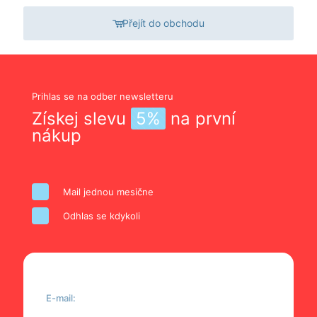
Přejít do obchodu
Prihlas se na odber newsletteru
Získej slevu
5%
na první
nákup
Mail jednou mesične
Odhlas se kdykoli
E-mail: