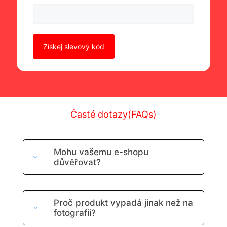
P
o
n
e
c
h
t
e
t
Časté dotazy(FAQs)
o
t
o
p
Mohu vašemu e-shopu
o
důvěřovat?
l
e
p
r
Proč produkt vypadá jinak než na
á
fotografii?
z
d