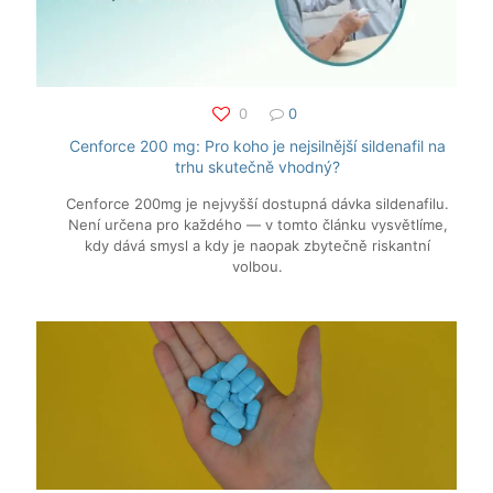
0
0
Cenforce 200 mg: Pro koho je nejsilnější sildenafil na
trhu skutečně vhodný?
Cenforce 200mg je nejvyšší dostupná dávka sildenafilu.
Není určena pro každého — v tomto článku vysvětlíme,
kdy dává smysl a kdy je naopak zbytečně riskantní
volbou.