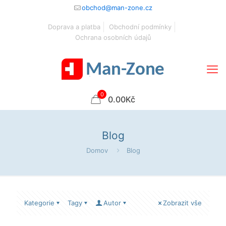
obchod@man-zone.cz
Doprava a platba
Obchodní podmínky
Ochrana osobních údajů
0
0.00Kč
Blog
Domov
Blog
Kategorie
Tagy
Autor
Zobrazit vše