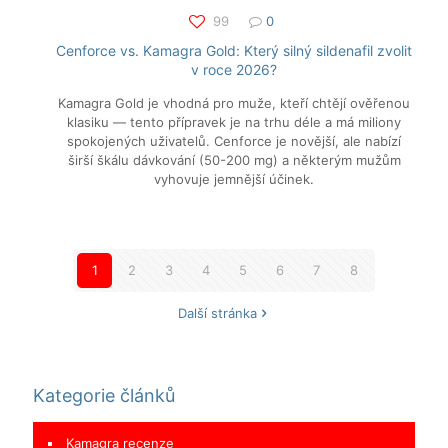
99
0
Cenforce vs. Kamagra Gold: Který silný sildenafil zvolit
v roce 2026?
Kamagra Gold je vhodná pro muže, kteří chtějí ověřenou
klasiku — tento přípravek je na trhu déle a má miliony
spokojených uživatelů. Cenforce je novější, ale nabízí
širší škálu dávkování (50-200 mg) a některým mužům
vyhovuje jemnější účinek.
1
2
3
4
5
6
7
8
Další stránka
Kategorie článků
Kamagra recenze