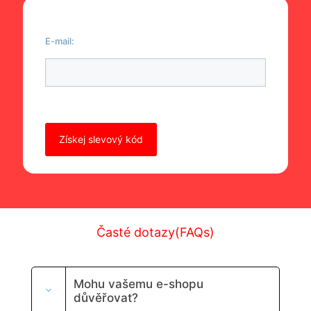
E-mail:
Ponechte toto pole prázdné.
Časté dotazy(FAQs)
Mohu vašemu e-shopu
důvěřovat?