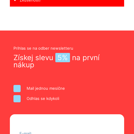
Prihlas se na odber newsletteru
Získej slevu
5%
na první
nákup
Mail jednou mesične
Odhlas se kdykoli
E-mail: