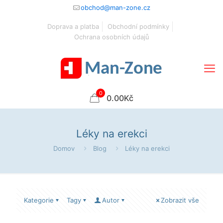
obchod@man-zone.cz
Doprava a platba
Obchodní podmínky
Ochrana osobních údajů
0
0.00Kč
Léky na erekci
Domov
Blog
Léky na erekci
Kategorie
Tagy
Autor
Zobrazit vše