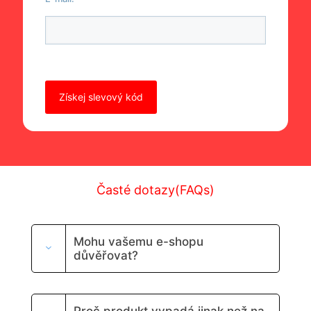
Ponechte toto pole prázdné.
Časté dotazy(FAQs)
Mohu vašemu e-shopu
důvěřovat?
Proč produkt vypadá jinak než na